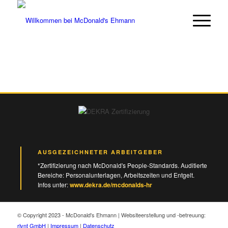
Hausmeister & Restaurant-Mitarbeiter
(m/w/d) gesucht. Bewirb dich in unter
Jetzt bewerben
60 Sekunden.
AUSGEZEICHNETER ARBEITGEBER
*Zertifizierung nach McDonald's People-Standards. Auditierte
Bereiche: Personalunterlagen, Arbeitszeiten und Entgelt.
Infos unter:
www.dekra.de/mcdonalds-hr
© Copyright 2023 - McDonald's Ehmann | Websiteerstellung und -betreuung:
rlvnt GmbH
|
Impressum
|
Datenschutz