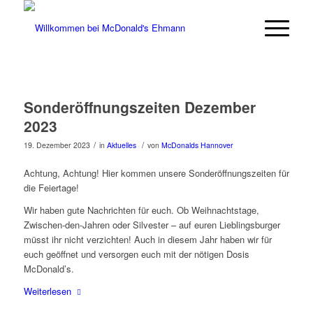
Hausmeister & Restaurant-Mitarbeiter
(m/w/d) gesucht. Bewirb dich in unter
Jetzt bewerben
60 Sekunden.
Sonderöffnungszeiten Dezember
2023
/
/
19. Dezember 2023
in
Aktuelles
von
McDonalds Hannover
Achtung, Achtung! Hier kommen unsere Sonderöffnungszeiten für
die Feiertage!
Wir haben gute Nachrichten für euch. Ob Weihnachtstage,
Zwischen-den-Jahren oder Silvester – auf euren Lieblingsburger
müsst ihr nicht verzichten! Auch in diesem Jahr haben wir für
euch geöffnet und versorgen euch mit der nötigen Dosis
McDonald’s.
Weiterlesen