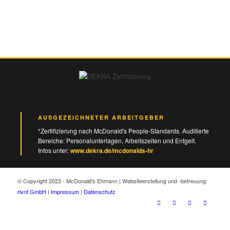
AUSGEZEICHNETER ARBEITGEBER
*Zertifizierung nach McDonald's People-Standards. Auditierte
Bereiche: Personalunterlagen, Arbeitszeiten und Entgelt.
Infos unter:
www.dekra.de/mcdonalds-hr
© Copyright 2023 - McDonald's Ehmann | Websiteerstellung und -betreuung:
rlvnt GmbH
|
Impressum
|
Datenschutz