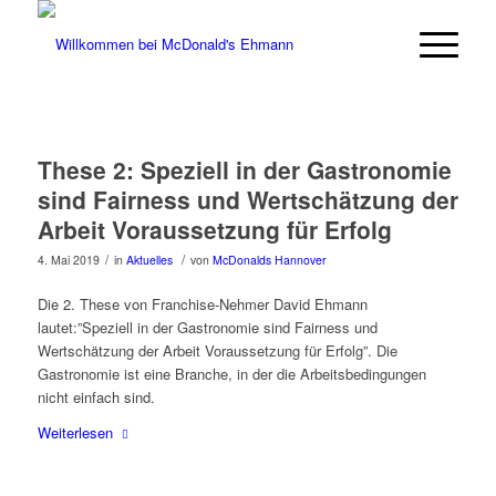
Hausmeister & Restaurant-Mitarbeiter
(m/w/d) gesucht. Bewirb dich in unter
Jetzt bewerben
60 Sekunden.
These 2: Speziell in der Gastronomie
sind Fairness und Wertschätzung der
Arbeit Voraussetzung für Erfolg
/
/
4. Mai 2019
in
Aktuelles
von
McDonalds Hannover
Die 2. These von Franchise-Nehmer David Ehmann
lautet:”Speziell in der Gastronomie sind Fairness und
Wertschätzung der Arbeit Voraussetzung für Erfolg”. Die
Gastronomie ist eine Branche, in der die Arbeitsbedingungen
nicht einfach sind.
Weiterlesen