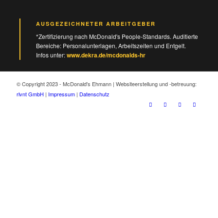
AUSGEZEICHNETER ARBEITGEBER
*Zertifizierung nach McDonald's People-Standards. Auditierte
Bereiche: Personalunterlagen, Arbeitszeiten und Entgelt.
Infos unter:
www.dekra.de/mcdonalds-hr
© Copyright 2023 - McDonald's Ehmann | Websiteerstellung und -betreuung:
rlvnt GmbH
|
Impressum
|
Datenschutz