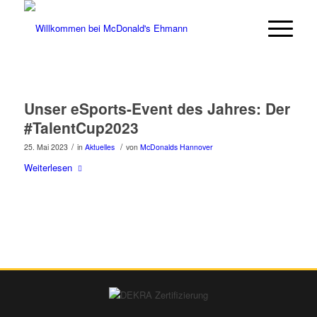
Hausmeister & Restaurant-Mitarbeiter
(m/w/d) gesucht. Bewirb dich in unter
Jetzt bewerben
60 Sekunden.
Unser eSports-Event des Jahres: Der
#TalentCup2023
/
/
25. Mai 2023
in
Aktuelles
von
McDonalds Hannover
Weiterlesen