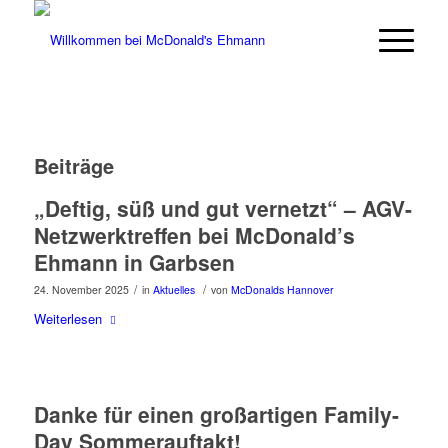
Hausmeister & Restaurant-Mitarbeiter
(m/w/d) gesucht. Bewirb dich in unter
Jetzt bewerben
60 Sekunden.
Beiträge
„Deftig, süß und gut vernetzt“ – AGV-
Netzwerktreffen bei McDonald’s
Ehmann in Garbsen
/
/
24. November 2025
in
Aktuelles
von
McDonalds Hannover
Weiterlesen
Danke für einen großartigen Family-
Day Sommerauftakt!