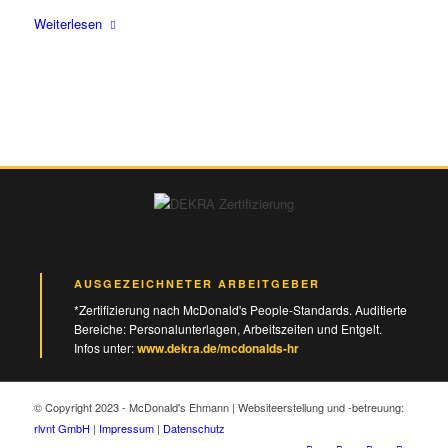
Weiterlesen
AUSGEZEICHNETER ARBEITGEBER
*Zertifizierung nach McDonald's People-Standards. Auditierte
Bereiche: Personalunterlagen, Arbeitszeiten und Entgelt.
Infos unter:
www.dekra.de/mcdonalds-hr
© Copyright 2023 - McDonald's Ehmann | Websiteerstellung und -betreuung:
rlvnt GmbH
|
Impressum
|
Datenschutz