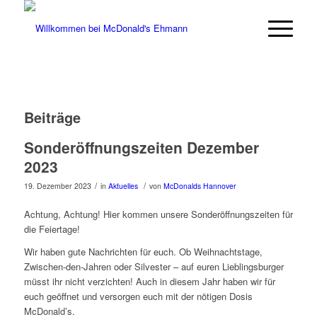
Hausmeister & Restaurant-Mitarbeiter
(m/w/d) gesucht. Bewirb dich in unter
Jetzt bewerben
60 Sekunden.
Beiträge
Sonderöffnungszeiten Dezember
2023
/
/
19. Dezember 2023
in
Aktuelles
von
McDonalds Hannover
Achtung, Achtung! Hier kommen unsere Sonderöffnungszeiten für
die Feiertage!
Wir haben gute Nachrichten für euch. Ob Weihnachtstage,
Zwischen-den-Jahren oder Silvester – auf euren Lieblingsburger
müsst ihr nicht verzichten! Auch in diesem Jahr haben wir für
euch geöffnet und versorgen euch mit der nötigen Dosis
McDonald’s.