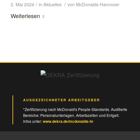
/
/
2. Mai 2024
in
Aktuelles
von
McDonalds Hannover
Weiterlesen
AUSGEZEICHNETER ARBEITGEBER
*Zertifizierung nach McDonald's People-Standards. Auditierte
Bereiche: Personalunterlagen, Arbeitszeiten und Entgelt.
Infos unter:
www.dekra.de/mcdonalds-hr