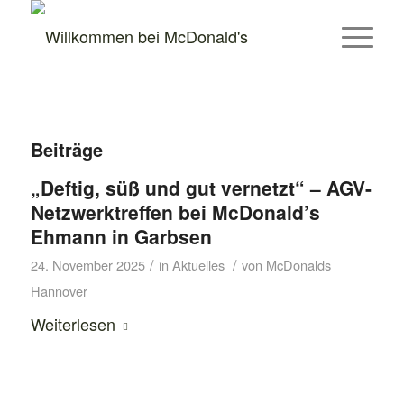
Hausmeister & Restaurant-Mitarbeiter
(m/w/d) gesucht. Bewirb dich in unter
Jetzt bewerben
60 Sekunden.
Beiträge
„Deftig, süß und gut vernetzt“ – AGV-
Netzwerktreffen bei McDonald’s
Ehmann in Garbsen
/
/
24. November 2025
in
Aktuelles
von
McDonalds
Hannover
Weiterlesen